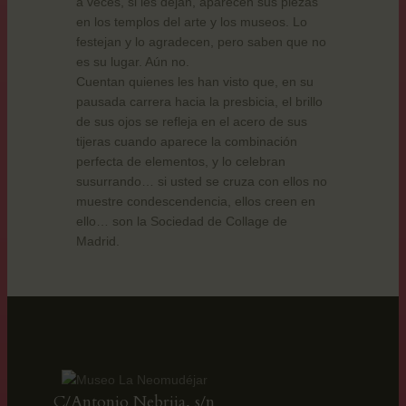
a veces, si les dejan, aparecen sus piezas
en los templos del arte y los museos. Lo
festejan y lo agradecen, pero saben que no
es su lugar. Aún no.
Cuentan quienes les han visto que, en su
pausada carrera hacia la presbicia, el brillo
de sus ojos se refleja en el acero de sus
tijeras cuando aparece la combinación
perfecta de elementos, y lo celebran
susurrando… si usted se cruza con ellos no
muestre condescendencia, ellos creen en
ello… son la Sociedad de Collage de
Madrid.
C/Antonio Nebrija, s/n