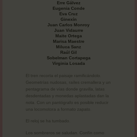
Erre Gálvez
Eugenia Conde
Eva Cruz
Ginexín
Juan Carlos Monroy
Juan Vidaurre
Maite Ortega
Marisa Maestre
Miluca Sanz
Raúl Gil
Sobelman Cortapega
Virginia Losada
El tren recorta el paisaje ramificándolo.
Geometrías nudosas, raíles cremallera y un
pentagrama de vías donde gravilla, latas
desdentadas y monedas aplastadas dan la
nota. Con un pantógrafo es posible reducir
una locomotora a formato zapato.
El reloj se ha tumbado.
Los sombreros se saludan. Confín como