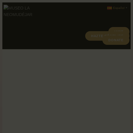
Español
▼
VISIT
HAZTE CÓMPLICE
ABOUT
DONATE
PROGRAMACION
ARCHIVO Y COLECCIÓN