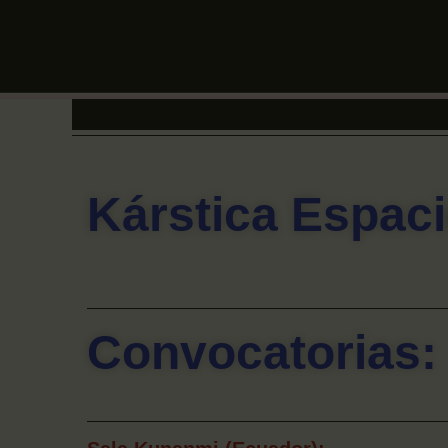
Kárstica Espac
Convocatorias: