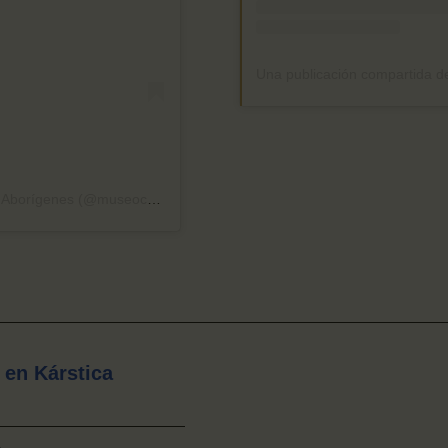
Una publicación compartida de Museo de las Culturas Aborígenes (@museoculturasaborigenes)
 en Kárstica