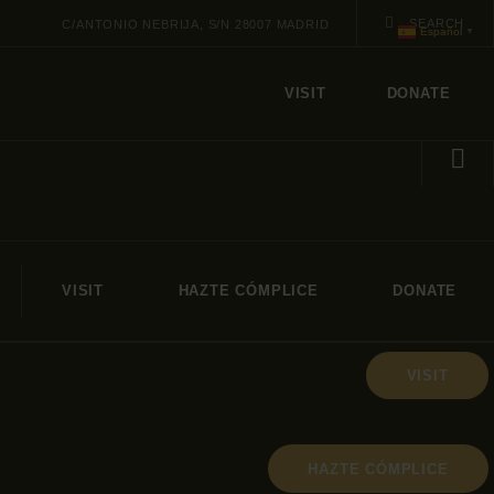
C/ANTONIO NEBRIJA, S/N 28007 MADRID
Español
▼
VISIT
DONATE
VISIT
HAZTE CÓMPLICE
DONATE
VISIT
HAZTE CÓMPLICE