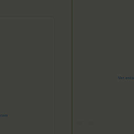
Ver est
gram