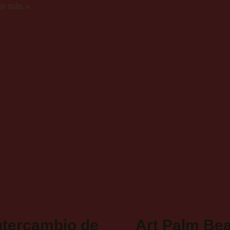
er más »
ntercambio de
Art Palm Be