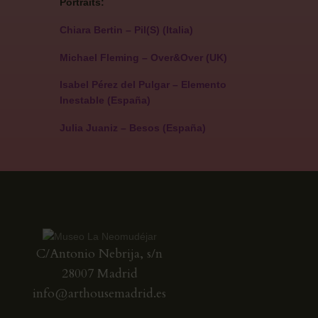
Portraits:
Chiara Bertin – Pil(S)
(Italia)
Michael Fleming – Over&Over
(UK)
Isabel Pérez del Pulgar – Elemento
Inestable
(España)
Julia Juaniz – Besos
(España)
C/Antonio Nebrija, s/n
28007 Madrid
info@arthousemadrid.es