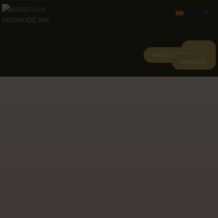
Español
▼
VISIT
HAZTE CÓMPLICE
DONATE
ABOUT
PROGRAMACION
ARCHIVO Y COLECCIÓN