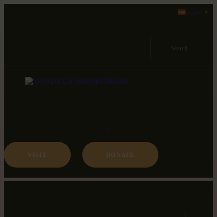
ABOUT
Español
▼
MIÉRCOLES A DOMINGOS DE 11:00-15:00 Y 17:00-21:00
PROGRAMACION
C/antonio nebrija, s/n 28007 madrid
ARCHIVO Y
COLECCIÓN
VISIT
DONATE
MIÉRCOLES A DOMINGOS DE 11:00-15:00 Y 17:00-21:00