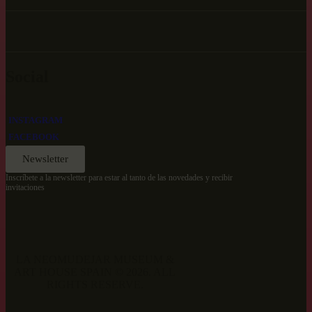
Social
INSTAGRAM
FACEBOOK
Newsletter
Inscríbete a la newsletter para estar al tanto de las novedades y recibir
invitaciones
LA NEOMUDEJAR MUSEUM &
ART HOUSE SPAIN © 2026. ALL
RIGHTS RESERVE.