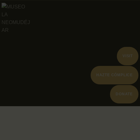
ABOUT
PROGRA
ARCHIVO
COLECC
VISIT
HAZTE CÓMPLICE
DONATE