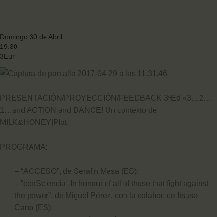
Domingo 30 de Abril
19:30
3Eur
PRESENTACIÓN/PROYECCIÓN/FEEDBACK 3ªEd «3…2…
1…and ACTION and DANCE! Un contexto de
MILK&HONEY|Plat.
PROGRAMA:
– “ACCESO”, de Serafin Mesa (ES);
– “conSciencia -In honour of all of those that fight against
the power”, de Miguel Pérez, con la colabor. de Itsaso
Cano (ES);