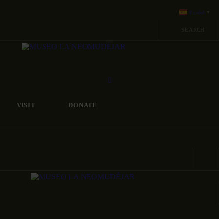
ABOUT
MIÉRCOLES A DOMINGOS DE 11:00-15:00 Y 17:00-21:00
Español
▼
C/ANTONIO NEBRIJA, S/N 28007 MADRID
PROGRAMACION
ARCHIVO Y
COLECCIÓN
VISIT
DONATE
MIÉRCOLES A DOMINGOS DE 11:00-15:00 Y 17:00-21:00