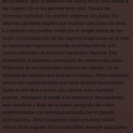
mi corazón», dice la pionera Pola Weiss en un país donde a
las mujeres no se les permite tener ojos. Somos las
hermosas señoritas, las madres vírgenes, las putas, los
adornos; las flores frágiles que inspiran canciones de amor,
o a quienes nos pueden matar por el simple hecho de ser
mujer. La construcción de las mujeres imaginarias en el cine
se representa majestuosamente en el inquietante «De
cuerpo presente» de Marcela Fernández Violante. Ella
desentraña la dolorosa concepción de nuestra educación.
“Espirales de las Indomables Reinas del Mambo” es un
laberinto de mujeres que buscan un espejo. Ahora podemos
reírnos del cuerpo perfecto que tanto desean los hombres,
bailar al aire libre o poner una cámara entre nuestras
piernas, reconocer el miedo a lo doméstico. Nos podemos
auto crucificar y flotar en la nueva geografía del video,
podemos posar con la lengua atrapada por el pasado
prehispánico.
Ahora podemos matar a nuestra madre,
reírnos de lo sagrado de la maternidad, ensayar para portar