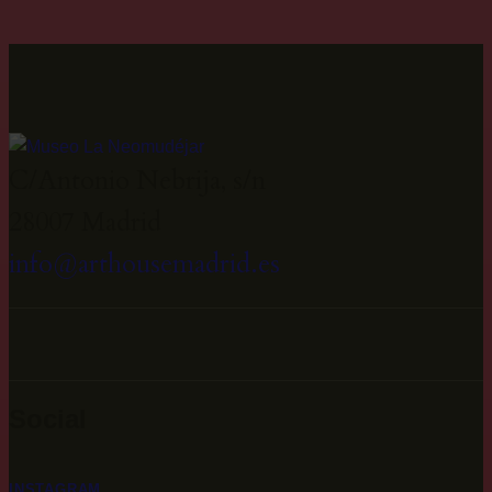
C/Antonio Nebrija, s/n
28007 Madrid
info@arthousemadrid.es
Social
INSTAGRAM