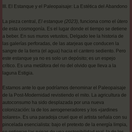
III. El Estanque y el Paleopaisaje: La Estética del Abandono
La pieza central,
El estanque (2023)
, funciona como el útero
de esta cosmogonía. Es el lugar donde el tiempo se detiene
a beber. En sus muros vetustos, Delgado lee la historia de
las galerías perforadas, de las atarjeas que conducen la
sangre de la tierra (el agua) hacia el cantero sediento. Pero
este estanque ya no es solo un depósito; es un espejo
crítico. Es una metáfora del rio del olvido que lleva a la
laguna Estigia.
Estamos ante lo que podríamos denominar el Paleopaisaje
de la Post-Modernidad revistiendo el mito. La agricultura de
autoconsumo ha sido desplazada por una nueva
colonización: la de los aerogeneradores y los «jardines
solares». Es una paradoja cruel que el artista señala con su
pincelada esencialista: bajo el pretexto de la energía limpia,
se entierran las ruinas de una sostenibilidad real, la de los