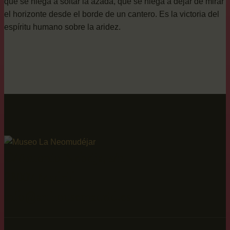
que se niega a soltar la azada, que se niega a dejar de mirar
el horizonte desde el borde de un cantero. Es la victoria del
espíritu humano sobre la aridez.
C/Antonio Nebrija, s/n
28007 Madrid
info@arthousemadrid.es