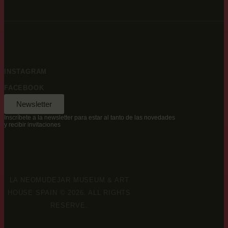
Social
INSTAGRAM
FACEBOOK
Newsletter
Inscríbete a la newsletter para estar al tanto de las novedades
y recibir invitaciones
LA NEOMUDEJAR MUSEUM & ART
HOUSE SPAIN © 2026. ALL RIGHTS
RESERVE.