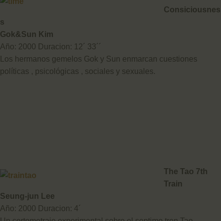
Consiciousnes
s
Gok&Sun Kim
Año: 2000 Duracion: 12´ 33´´
Los hermanos gemelos Gok y Sun enmarcan cuestiones
políticas , psicológicas , sociales y sexuales.
The Tao 7th
Train
Seung-jun Lee
Año: 2000 Duracion: 4´
Un cortometraje experimental sobre el septimo tren Tao