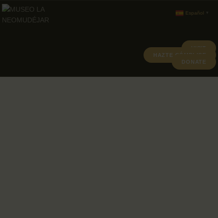
Español
▼
VISIT
HAZTE CÓMPLICE
DONATE
ABOUT
PROGRAMACION
ARCHIVO Y COLECCIÓN