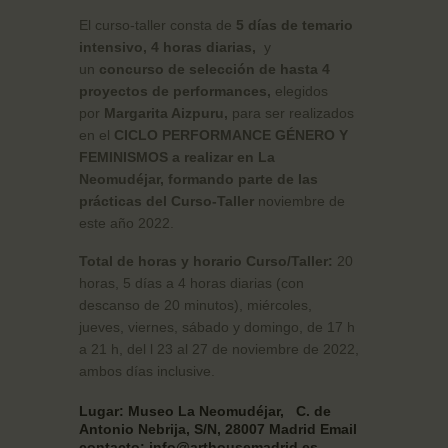
El curso-taller consta de
5 días de temario
intensivo, 4 horas diarias,
y
un
concurso de selección de hasta 4
proyectos de performances,
elegidos
por
Margarita Aizpuru,
para ser realizados
en el
CICLO PERFORMANCE
GÉNERO Y
FEMINISMOS a realizar en La
Neomudéjar, formando parte de las
prácticas del Curso-Taller
noviembre de
este año 2022.
Total de horas y horario Curso/Taller:
20
horas, 5 días a 4 horas diarias (con
descanso de 20 minutos), miércoles,
jueves, viernes, sábado y domingo, de 17 h
a 21 h, del l 23 al 27 de noviembre de 2022,
ambos días inclusive.
Lugar: Museo La Neomudéjar, C. de
Antonio Nebrija, S/N, 28007 Madrid Email
contacto: info@arthousemadrid.es