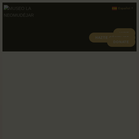
Español
▼
VISIT
HAZTE CÓMPLICE
ABOUT
DONATE
PROGRAMACION
ARCHIVO Y COLECCIÓN