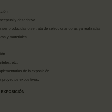
ción.
onceptual y
descriptiva.
a ser producidas o se trata de seleccionar obras ya realizadas.
bras y
materiales.
ión
arteles,
etc.
mplementarias de la
exposición.
 y proyectos
expositivos.
EXPOSICIÓN