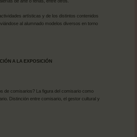
erías de arte o ferias, entre otros.
tividades artísticas y de los distintos contenidos
Enviándose al alumnado modelos diversos en torno
CIÓN A LA EXPOSICIÓN
pos de comisarios? La figura del comisario como
o. Distinción entre comisario, el gestor cultural y