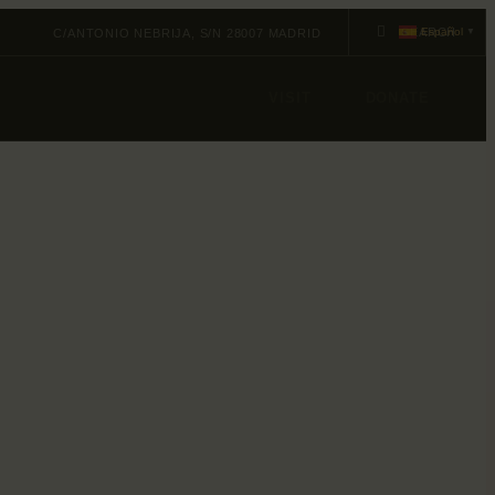
Español
C/ANTONIO NEBRIJA, S/N 28007 MADRID
▼
VISIT
DONATE