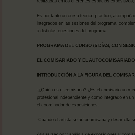
realizadas en los diferentes espacios expositivos,
Es por tanto un
curso teórico-práctico, acompañado
integrados en las sesiones del programa, comple
a distintas cuestiones del programa.
PROGRAMA
DEL
CURSO
(5
DÍAS,
CON
SESI
EL
COMISARIADO
Y
EL
AUTOCOMISARIADO
INTRODUCCIÓN
A
LA
FIGURA
DEL
COMISAR
-¿Quién es el comisario? ¿Es el comisario un medi
profesional independiente y como integrado en un d
el coordinador de exposiciones.
-Cuando el artista se autocomisaria y desarrolla 
-Visualización y análisis de exposiciones y
comisa