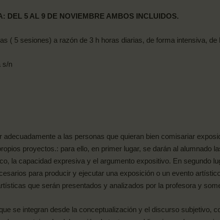
A: DEL
5 AL 9 DE NOVIEMBRE
AMBOS INCLUIDOS.
as ( 5 sesiones) a razón de 3 h horas diarias, de forma intensiva, de 
 s/n
ar adecuadamente a las personas que quieran bien comisariar exposici
opios proyectos.: para ello, en primer lugar, se darán al alumnado l
tico, la capacidad expresiva y el argumento expositivo. En segundo 
esarios para producir y ejecutar una exposición o un evento artístico
artísticas que serán presentados y analizados por la profesora y som
ue se integran desde la conceptualización y el discurso subjetivo, como