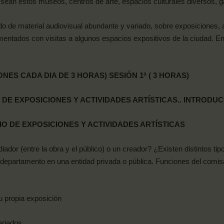
 sean estos museos, centros de arte, espacios culturales diversos, gal
 de material audiovisual abundante y variado, sobre exposiciones, ac
mentados con visitas a algunos espacios expositivos de la ciudad. 
ONES
CADA
DIA
DE
3
HORAS)
SESIÓN
1ª ( 3 HORAS)
DE
EXPOSICIONES
Y
ACTIVIDADES ARTÍSTICAS.. INTRODUC
IO
DE
EXPOSICIONES
Y ACTIVIDADES ARTÍSTICAS
ador (entre la obra y el público) o un creador? ¿Existen distintos ti
epartamento en una entidad privada o pública. Funciones del comisari
su propia
exposición
riados.