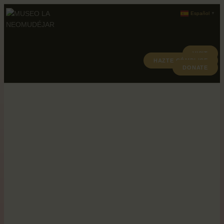
Español
▼
VISIT
HAZTE CÓMPLICE
ABOUT
DONATE
PROGRAMACION
ARCHIVO Y COLECCIÓN