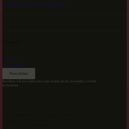
info@arthousemadrid.es
Social
INSTAGRAM
FACEBOOK
Newsletter
Inscríbete a la newsletter para estar al tanto de las novedades y recibir
invitaciones
LA NEOMUDEJAR MUSEUM & ART
HOUSE SPAIN © 2026. ALL RIGHTS
RESERVE.