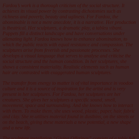
Fardou’s work is a thorough criticism of the social structure. It
achieves its visual power by contrasting dichotomies such as
richness and poverty, beauty and ugliness. For Fardou, the
abominable is not a mere anecdote, it is a narrative. Her production
is theatrical. Her sculptures, a dramatic play, a tableu vibant.
Puppets fill a distinct landscape and have conversations under
alienating light. Fardou knows how to enhance abomination, to
which the public reacts with equal resistance and compassion. The
sculptures arise from feverish and passionate processes. She
develops a visual language that serves to analyse and criticise the
social structure and the human condition. In her sculptures, she
shows a consistent materiality. Realistic elements such as human
hair are contrasted with exaggerated human sculptures.
The transfer from energy to matter is of vital importance in voodoo
culture and it is a source of inspiration for the artist and is very
present in her sculptures. For Fardou, her sculptures are her
creatures. She gives her sculptures a specific sound, smell,
movement, space and surrounding. And she knows how to interact
with them. To make them, she uses wood, plastic, paper, hair, fabric
and clay. She re-utilises material found in dustbins, on the streets or
on the beach, giving these materials a new potential, a new shape
and a new life.
The sculpture installation “Giving Offerings” consists of a table full