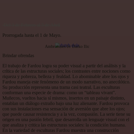
Del 3 de Febrero al 3 de Abril
Prorrogada hasta el 1 de Mayo.
Ambrotypes by Darko Ilic
Brindar ofrendas
El trabajo de Fardou logra su poder visual a partir del análisis y la
crítica de las estructuras sociales; los contrastes entre nociones como
riqueza y pobreza, belleza y fealdad. Lo abominable abre los ojos y
Fardou maneja este fenómeno de un modo narrativo, no anecdótico.
Su producción representa una trama casi teatral. Las esculturas
conforman una especie de drama: como un “tableau vivant”.
Muñecos, vueltos hacia sí mismos, insertos en un paisaje distinto,
entablan un diálogo extraño bajo una luz alienante. Fardou provoca
con sus instalaciones esa sensación de aversión que abre los ojos;
que puede causar resistencia y a la vez, compasión. La serie tiene su
origen en una pasión febril, que desarrolla un lenguaje visual con el
que analiza y critica las estructuras sociales: la condición humana.
En la variedad de esculturas Fardou muestra una construcción