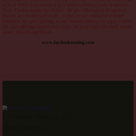
of food which is surrounded by a series of human scale sculptures.
Here, Fardou awaits the visitors. We give offerings to the gods so
that we are treated well in life, so that we are entitled to a better
existence. We give offerings to our human existence to enjoy a better
life. Our offerings feed human hope. We feed hope with food, music,
dance, flowers and blood.
www.fardoukeuning.com
C/Antonio Nebrija, s/n
28007 Madrid