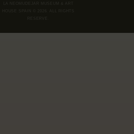
LA NEOMUDEJAR MUSEUM & ART
HOUSE SPAIN © 2026. ALL RIGHTS
RESERVE.