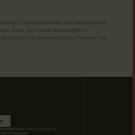
ior de Cine y Audiovisuales de Catalunya) en el
ona, 2016), que ha sido seleccionado en
a de la sección de jóvenes cineastas Premiere Pas.
M
er
newsletter para estar al tanto de las
ibir invitaciones