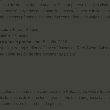
s de su destino estaban marcadas. Pasear por ese espacio olvidad
do no está muy lejos de acontecimientos recientes. A la vez, pe
 habitan esos páramos, inesperados compañeros de viaje de la p
ección:
Ferran Romeu
ación:
28 minutos
s y año de producción:
España, 2016
section Young Audience Jury en Visions du Réel, Nyon, Suiza
rlo doble sesión de cine documental (2016)”.
celona, situado en la carretera de la Rabassada, visto a través
a los restos de lo que fue el gran sueño de la burguesía catala
a naturaleza efímera de toda gloria.