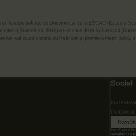
 en la especialidad de Documental de la ESCAC (Escuela Super
natown (Barcelona, 2012) e Historias de la Rabassada (Barcel
so festival suizo Visions du Reél con el premio a mejor películ
Social
INSTAGRA
FACEBOOK
Newslett
Inscríbete a la 
novedades y rec