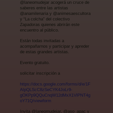
@laneomudejar acogerá un cruce de
saberes entre las artistas
@anamilenaria y @animesaescultora
y “La colcha” del colectivo
Zapadoras quienes abrirán este
encuentro al público.
Están todas invitadas a
acompañarnos y participar y apreder
de estas grandes artistas.
Evento gratuito.
solicitar inscripción a
https://docs.google.com/forms/d/e/1F
AIpQLScC8zSeCYK4JoLr9-
gOKPp9QQuCnqW12dMxX1VlPNT4g
oY71Q/viewform
Invita @laneomudejar, @aso_apac y