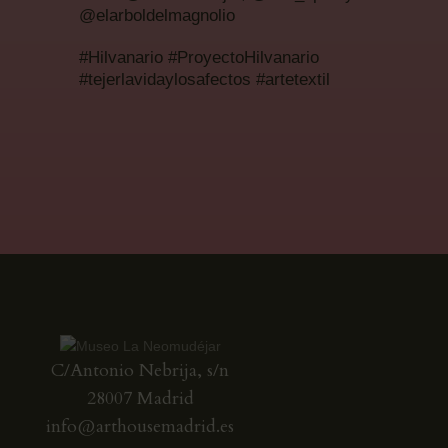
@elarboldelmagnolio
#Hilvanario #ProyectoHilvanario
#tejerlavidaylosafectos #artetextil
C/Antonio Nebrija, s/n
28007 Madrid
info@arthousemadrid.es