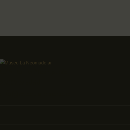
C/Antonio Nebrija, s/n
28007 Madrid
info@arthousemadrid.es