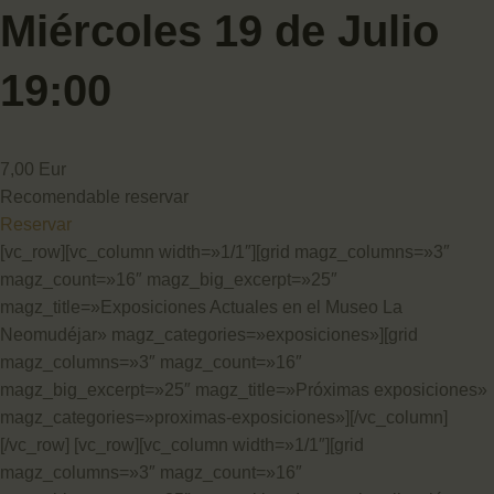
Miércoles 19 de Julio
19:00
7,00 Eur
Recomendable reservar
Reservar
[vc_row][vc_column width=»1/1″][grid magz_columns=»3″
magz_count=»16″ magz_big_excerpt=»25″
magz_title=»Exposiciones Actuales en el Museo La
Neomudéjar» magz_categories=»exposiciones»][grid
magz_columns=»3″ magz_count=»16″
magz_big_excerpt=»25″ magz_title=»Próximas exposiciones»
magz_categories=»proximas-exposiciones»][/vc_column]
[/vc_row] [vc_row][vc_column width=»1/1″][grid
magz_columns=»3″ magz_count=»16″