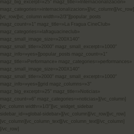
magz_big_excerpt=»25″ magz_title=»Internacionalización»
magz_categories=»internacionalizacion»][/vc_column][/vc_row]
[vc_row][vc_column width=»2/3″][popular_posts
magz_count=»1″ magz_title=»La Fragua CineClub»
magz_categories=»lafraguacineclub»
magz_small_image_size=»200X140″
magz_small_title=»2000″ magz_small_excerpt=»1000″
magz_info=»yes»][popular_posts magz_count=»1″
magz_title=»Performance» magz_categories=»performances»
magz_small_image_size=»200X140″
magz_small_title=»2000″ magz_small_excerpt=»1000″
magz_info=»yes»][grid magz_columns=»3″
magz_big_excerpt=»25″ magz_title=»Noticias»
magz_count=»6″ magz_categories=»noticias»][/vc_column]
[vc_column width=»1/3″][vc_widget_sidebar
sidebar_id=»global-sidebar»][/vc_column][/vc_row][vc_row]
[vc_column][vc_column_text][/vc_column_text][/vc_column]
[/vc_row]