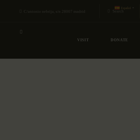
Español
▼
C/antonio nebrija, s/n 28007 madrid
VISIT
DONATE