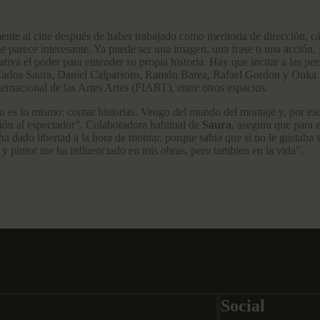
ente al cine después de haber trabajado como meritoria de dirección, c
parece interesante. Ya puede ser una imagen, una frase o una acción, y
tiva el poder para entender su propia historia. Hay que incitar a las per
 Carlos Saura, Daniel Calparsoro, Ramón Barea, Rafael Gordon y Ouka L
nacional de las Artes Artes (FIART), entre otros espacios.
o es lo mismo: contar historias. Vengo del mundo del montaje y, por eso,
ión al espectador”. Colaboradora habitual de
Saura
, asegura que para 
a dado libertad a la hora de montar, porque sabia que si no le gustaba
 y pintor me ha influenciado en mis obras, pero tambien en la vida”.
Social