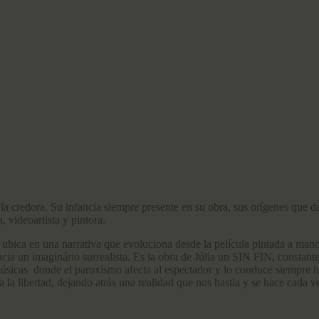
la credora. Su infancia siempre presente en su obra, sus orígenes que dan
 videoartista y pintora.
se ubica en una narrativa que evoluciona desde la película pintada a mano
acia un imaginário surrealista. Es la obra de Júlia un SIN FIN, constan
 músicas donde el paroxismo afecta al espectador y lo conduce siempre h
 la libertad, dejando atrás una realidad que nos hastia y se hace cada v