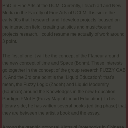
PhD in Fine Arts at the UCM. Currently, I teach art and New
Media in the Faculty of Fine Arts of UCLM. It is since the
early 90s that I research and I develop projects focused on
the interaction field, creating artistics and music/sound
projects research. I could resume me actually of work around
3 point.
The first of one it will be the concept of the Flanêur around
the new concept of time and Space (Bohm). These interests
go together in the concept of the group research FUZZY GAB
.4. And the 3rd one point is the ‘Liquid Education’; that’s
mean, the Fuzzy Logic (Zadeh) and Liquid Modernity
(Bauman) around the Knowledges in the new Education
Pardigm:FMoLE (Fuzzy Map of Liquid Education). In his
literary side, he has written several books (editing phase) that
they are between the artist’s book and the essay.
Among the graphic proposal Kintsugi (notebooks in Chinese