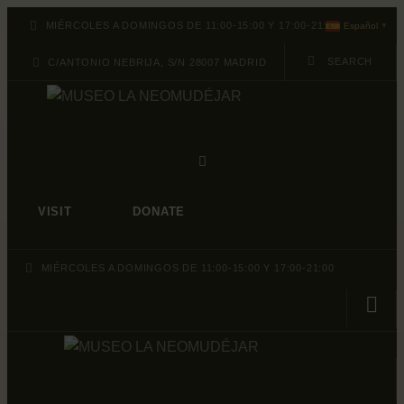
ABOUT
MIÉRCOLES A DOMINGOS DE 11:00-15:00 Y 17:00-21:00
Español
▼
PROGRAMACION
C/ANTONIO NEBRIJA, S/N 28007 MADRID
ARCHIVO Y
COLECCIÓN
VISIT
DONATE
MIÉRCOLES A DOMINGOS DE 11:00-15:00 Y 17:00-21:00