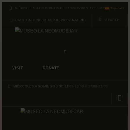
ABOUT
MIÉRCOLES A DOMINGOS DE 11:00-15:00 Y 17:00-21:00
Español
▼
PROGRAMACION
C/ANTONIO NEBRIJA, S/N 28007 MADRID
ARCHIVO Y
COLECCIÓN
VISIT
DONATE
MIÉRCOLES A DOMINGOS DE 11:00-15:00 Y 17:00-21:00