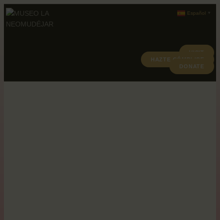
Español
▼
VISIT
HAZTE CÓMPLICE
ABOUT
DONATE
PROGRAMACION
ARCHIVO Y COLECCIÓN