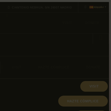
Español
C/ANTONIO NEBRIJA, S/N 28007 MADRID
▼
VISIT
DONATE
VISIT
HAZTE CÓMPLICE
DONATE
VISIT
HAZTE CÓMPLICE