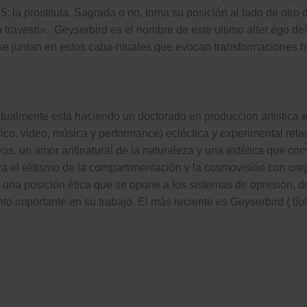
la prostituta. Sagrada o no, toma su posición al lado de otro 
sti». Geyserbird es el nombre de este ultimo alter ego del art
 se juntan en estos caba-rituales que evocan transformaciones 
ualmente está haciendo un doctorado en produccion artistica e
áfico, video, música y performance) ecléctica y experimental rela
ivos, un amor antinatural de la naturaleza y una estética que co
el elitismo de la compartimentación y la cosmovisión con oreje
 una posición ética que se opone a los sistemas de opresión, d
o importante en su trabajo. El más reciente es Geyserbird ( tío/