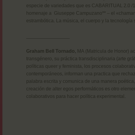
especie de variedades que es CABARITUAL 2.0 /15: 
homenaje a Giuseppe Campuzano** – el «chaman trave
estrambótica. La música, el cuerpo y la tecnología
________________
Graham Bell Tornado,
MA (Matricula de Honor) act
transgénero, su práctica transdisciplinaria (arte gr
políticas queer y feminista, los procesos colaborat
contemporáneos, informan una practica que rechaza 
palabra escrita y comunica de una manera poética,
creación de alter egos performáticos es otro element
colaborativos para hacer política experimental.