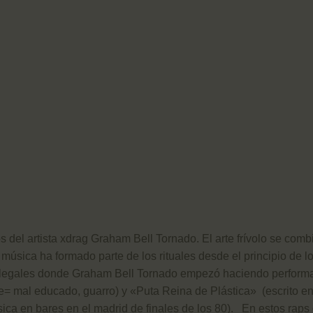
el artista xdrag Graham Bell Tornado. El arte frívolo se combina
música ha formado parte de los rituales desde el principio de l
i-ilegales donde Graham Bell Tornado empezó haciendo perform
= mal educado, guarro) y «Puta Reina de Plástica» (escrito en
ca en bares en el madrid de finales de los 80). En estos raps 