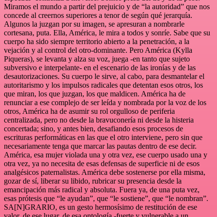
Miramos el mundo a partir del prejuicio y de “la autoridad” que nos
concede al creernos superiores a tenor de según qué jerarquía.
Algunos la juzgan por su imagen, se apresuran a nombrarle
cortesana, puta. Ella, América, le mira a todos y sonríe. Sabe que su
cuerpo ha sido siempre territorio abierto a la penetración, a la
vejación y al control del otro-dominante. Pero América (Kylla
Piqueras), se levanta y alza su voz, juega -en tanto que sujeto
subversivo e interpelante- en el escenario de las ironías y de las
desautorizaciones. Su cuerpo le sirve, al cabo, para desmantelar el
autoritarismo y los impulsos radicales que detentan esos otros, los
que miran, los que juzgan, los que maldicen. América ha de
renunciar a ese complejo de ser leída y nombrada por la voz de los
otros, América ha de asumir su rol orgulloso de periferia
centralizada, pero no desde la bravuconería ni desde la histeria
concertada; sino, y antes bien, desafiando esos procesos de
escrituras performáticas en las que el otro interviene, pero sin que
necesariamente tenga que marcar las pautas dentro de ese decir.
América, esa mujer violada una y otra vez, ese cuerpo usado una y
otra vez, ya no necesita de esas defensas de superficie ni de esos
analgésicos paternalistas. América debe sostenerse por ella misma,
gozar de sí, liberar su libido, rubricar su presencia desde la
emancipación más radical y absoluta. Fuera ya, de una puta vez,
esas prótesis que “le ayudan”, que “le sostiene”, que “le nombran”.
SA[N]GRARIO, es un gesto hermosísimo de restitución de ese
valor, de ese lugar, de esa ontología -fuerte y vulnerable a un