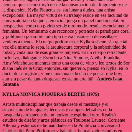
tiempo- que se construyó desde la consumación del fragmento y de
la dispersión. Kylla Piqueras es, sin lugar a dudas, una artista
excepcional. La mayor virtud de su trabajo reside en esa facultad de
convocatoria en la que la emoción juega un papel fundamental. Su
perspectiva, como no podría ser de otro modo, resulta esencialmente
feminista. Un feminismo que reconoce y potencia el paradigma coral
y polifónico por sobre todo tipo de exclusiones o de vasallajes
venidos a menos. El cuerpo performer de Kylla sostiene, sin que tal
vez ella misma lo sepa, la arquitectura corporal y la subjetividad de
todas y cada una de esas grandes mujeres. Es un cuerpo refractante,
inclusivo, dialogante. Escucho a Nina Simone, Aretha Franklin,
Amy Winehouse mientras tomo una copa de vino y leo textos de Sor
Juana Inés de la Cruz; entonces, sin quererlo, pienso en Kylla, en lo
dúctil de su registro, y me emociona el hecho de pensar que hoy,
aun y a pesar de tanto desgaste, existe un arte útil.
Andrés Isaac
Santana
KYLLA MONICA PIQUERAS BERTIE (1979)
Artista multidisciplinar que trabaja desde el mestizaje y el
sincretismo de lenguajes, técnicas y campos del saber, en la
búsqueda permanente de un horizonte espiritual otro. Realizó
estudios de diseño y artes plásticas en Toulouse Lautrec, Corriente
Alterna y estudios de humanidades en la Pontificia Universidad
Católica del Perú. Performer y bailarina, ha realizado estudios en