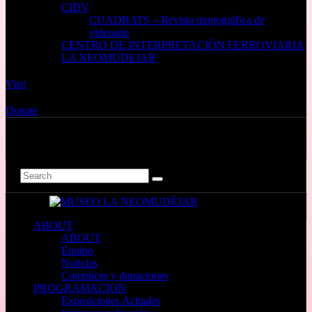
CIDV
CUADRATS – Revista monográfica de
videoarte
CENTRO DE INTERPRETACIÓN FERROVIARIA
LA NEOMUDEJAR
Visit
Donate
MIÉRCOLES A DOMINGOS DE 11:00-15:00 Y 17:00-
21:00
ABOUT
ABOUT
Equipo
Noticias
Complices y donaciones
PROGRAMACION
Exposiciones Actuales