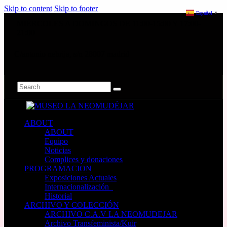
Skip to content
Skip to footer
Español
▼
MIÉRCOLES A DOMINGOS DE 11:00-15:00 Y 17:00-
21:00
C/antonio nebrija, s/n 28007 madrid
ABOUT
ABOUT
Equipo
Noticias
Complices y donaciones
PROGRAMACION
Exposiciones Actuales
Internacionalización_
Historial
ARCHIVO Y COLECCIÓN
ARCHIVO C.A.V LA NEOMUDEJAR
Archivo Transfeminista/Kuir