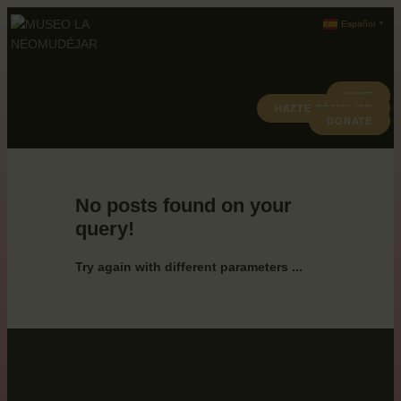
Español
▼
VISIT
HAZTE CÓMPLICE
ABOUT
DONATE
PROGRAMACION
ARCHIVO Y COLECCIÓN
No posts found on your
query!
Try again with different parameters ...