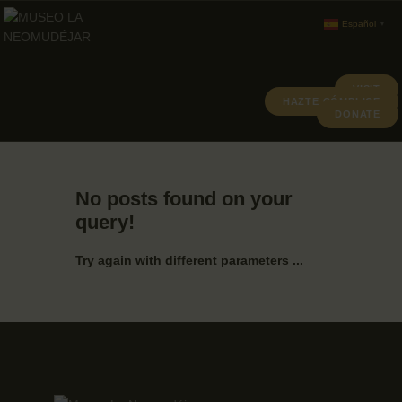
Español
▼
VISIT
HAZTE CÓMPLICE
DONATE
ABOUT
PROGRAMACION
ARCHIVO Y COLECCIÓN
No posts found on your
query!
Try again with different parameters ...