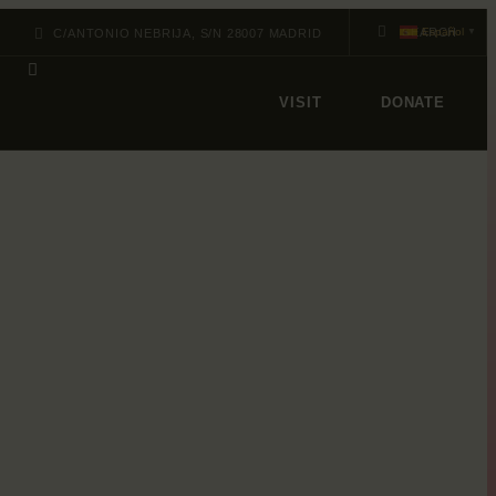
Español
C/ANTONIO NEBRIJA, S/N 28007 MADRID
▼
VISIT
DONATE