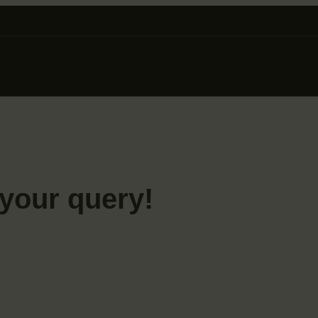
ABOUT
PROGRAMACION
ARCHIVO Y
COLECCIÓN
your query!