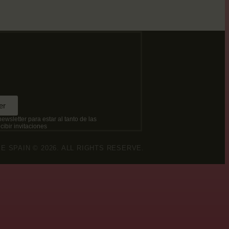
M
er
newsletter para estar al tanto de las
ibir invitaciones
 SPAIN © 2026. ALL RIGHTS RESERVE.