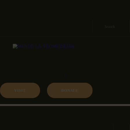
ABOUT
MIÉRCOLES A DOMINGOS DE 11:00-15:00 Y 17:00-21:00
PROGRAMA
C/antonio nebrija, s/n 28007 madrid
ARCHIVO Y
COLECCIÓ
VISIT
DONATE
MIÉRCOLES A DOMINGOS DE 11:00-15:00 Y 17:00-21:00