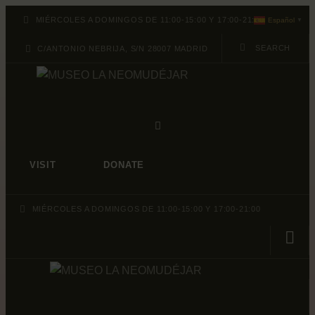
ABOUT
MIÉRCOLES A DOMINGOS DE 11:00-15:00 Y 17:00-21:00
Español
▼
PROGRAMACION
C/ANTONIO NEBRIJA, S/N 28007 MADRID
ARCHIVO Y
COLECCIÓN
VISIT
DONATE
MIÉRCOLES A DOMINGOS DE 11:00-15:00 Y 17:00-21:00