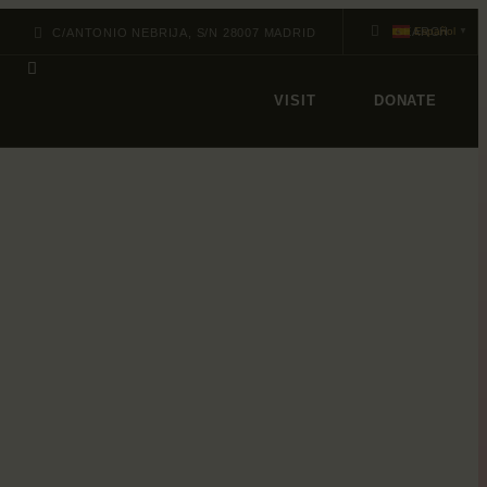
Español
C/ANTONIO NEBRIJA, S/N 28007 MADRID
▼
VISIT
DONATE