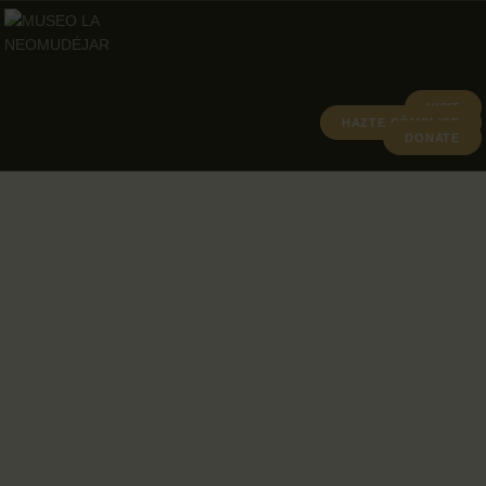
VISIT
HAZTE CÓMPLICE
DONATE
ABOUT
PROGRAMA
ARCHIVO Y