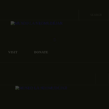
ABOUT
MIÉRCOLES A DOMINGOS DE 11:00-15:00 Y 17:00-21:00
C/ANTONIO NEBRIJA, S/N 28007 MADRID
PROGRAMA
ARCHIVO Y
COLECCIÓ
VISIT
DONATE
MIÉRCOLES A DOMINGOS DE 11:00-15:00 Y 17:00-21:00