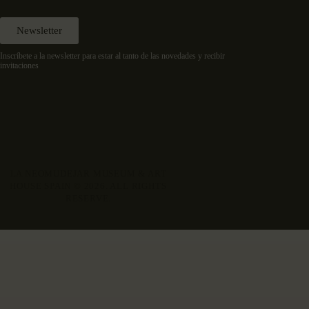
Newsletter
Inscríbete a la newsletter para estar al tanto de las novedades y recibir
invitaciones
LA NEOMUDEJAR MUSEUM & ART
HOUSE SPAIN © 2026. ALL RIGHTS
RESERVE.