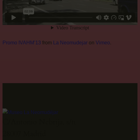
Promo IVAHM’13
from
La Neomudejar
on
Vimeo
.
C/Antonio Nebrija, s/n
28007 Madrid