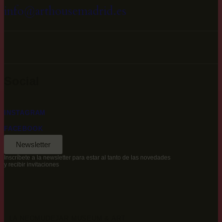
info@arthousemadrid.es
Social
INSTAGRAM
FACEBOOK
Newsletter
Inscríbete a la newsletter para estar al tanto de las novedades
y recibir invitaciones
LA NEOMUDEJAR MUSEUM & ART