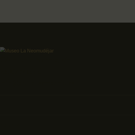
C/Antonio Nebrija, s/n
28007 Madrid
info@arthousemadrid.es
Socia
l