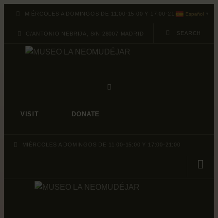
ABOUT
MIÉRCOLES A DOMINGOS DE 11:00-15:00 Y 17:00-21:00
Español
▼
PROGRAMACION
C/ANTONIO NEBRIJA, S/N 28007 MADRID
ARCHIVO Y
COLECCIÓN
VISIT
DONATE
MIÉRCOLES A DOMINGOS DE 11:00-15:00 Y 17:00-21:00