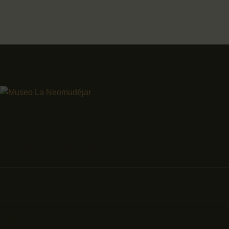
C/Antonio Nebrija, s/n
28007 Madrid
info@arthousemadrid.es
Socia