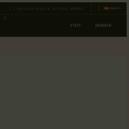
Español
C/ANTONIO NEBRIJA, S/N 28007 MADRID
▼
VISIT
DONATE