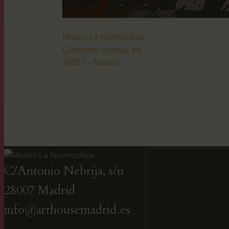
Museo La Neomudéjar
C/Antonio Nebrija, s/n
28007 – Madrid
C/Antonio Nebrija, s/n
28007 Madrid
info@arthousemadrid.es