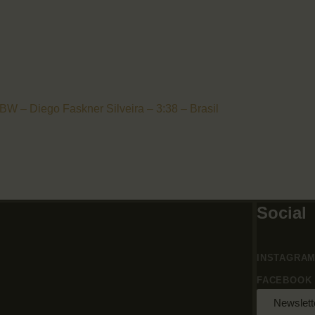
BW – Diego Faskner Silveira – 3:38 – Brasil
Social
INSTAGRA
FACEBOOK
Newslett