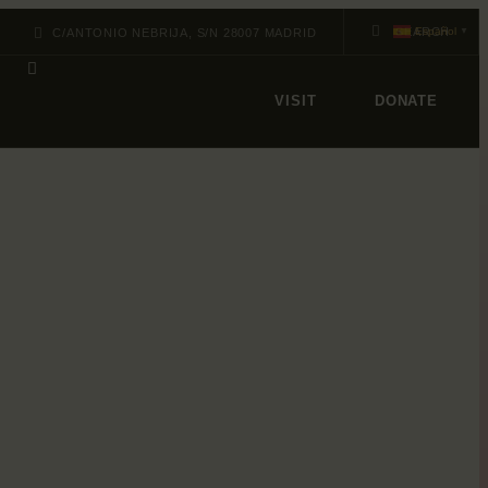
Español
C/ANTONIO NEBRIJA, S/N 28007 MADRID
▼
VISIT
DONATE