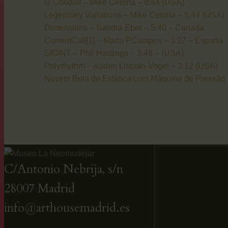
U Conduit – Mike Celona – 8:44 (USA)
Legendary Variations – Mike Celona – 5:44 (USA)
Dimensions – Sandra Eber – 5:40 – Canada
CurrentCall[1] – Marta PCampos – 3:27 – España
SIGINT – Phil Hastings – 3:46 – (USA)
Polyrhythm – Auden Lincoln-Vogel – 3:12 (USA)
Nuvem Bola de Estática com Máquina de Pressão 
C/Antonio Nebrija, s/n
28007 Madrid
info@arthousemadrid.es