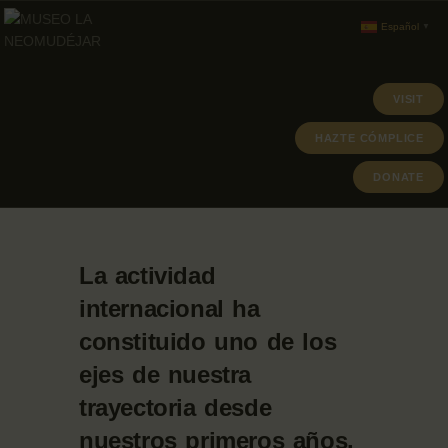
Español
▼
VISIT
ABOUT
HAZTE CÓMPLICE
PROGRAMACION
DONATE
ARCHIVO Y COLECCIÓN
La actividad
internacional ha
constituido uno de los
ejes de nuestra
trayectoria desde
nuestros primeros años.