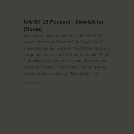
IVAHM´15 Festival – Now&After
(Rusia)
más info en la web del Festival IVAHM´15
www.ivahm.com Sábado 9 de Mayo 19:45
Presentación del Festival Now&After Moscú a
cargo de su directora Marina Fomenko 20:00
Compilación de videoarte ruso. International
Video Art Festival “Now&After” es un evento
anual en Moscú, Rusia. “Now&After” se
Leer más »